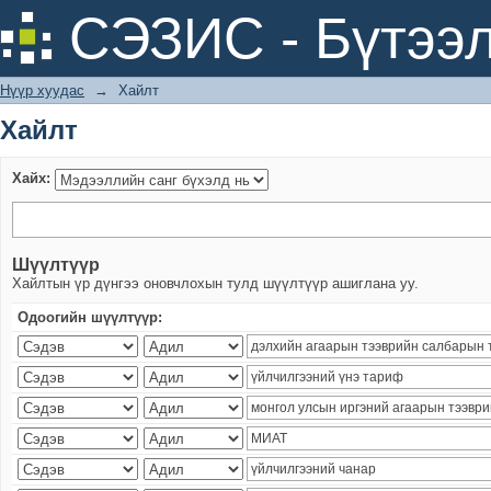
Хайлт
СЭЗИС - Бүтээл
Нүүр хуудас
→
Хайлт
Хайлт
Хайх:
Шүүлтүүр
Хайлтын үр дүнгээ оновчлохын тулд шүүлтүүр ашиглана уу.
Одоогийн шүүлтүүр: