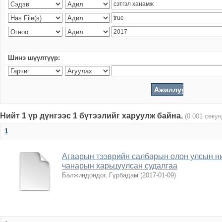
Шинэ шүүлтүүр:
Нийт 1 үр дүнгээс 1 бүтээлийг харуулж байна.
(0.001 секу
1
Агаарын тээврийн салбарын олон улсын н
чанарын харьцуулсан судалгаа
Балжиндондог, Гүрбадам
(
2017-01-09
)