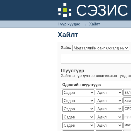
Хайлт
СЭЗИС 
Нүүр хуудас
→
Хайлт
Хайлт
Хайх:
Шүүлтүүр
Хайлтын үр дүнгээ оновчлохын тулд ш
Одоогийн шүүлтүүр: