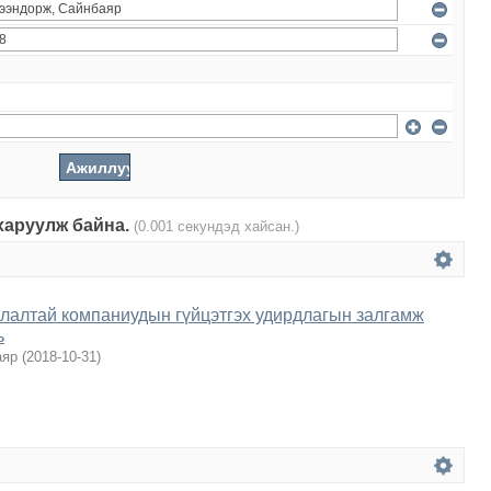
 харуулж байна.
(0.001 секундэд хайсан.)
глалтай компаниудын гүйцэтгэх удирдлагын залгамж
ь
аяр
(
2018-10-31
)