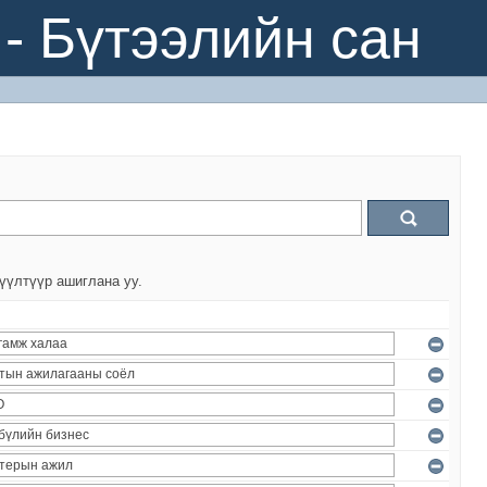
- Бүтээлийн сан
үүлтүүр ашиглана уу.