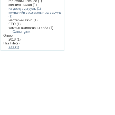
гэр бүлийн бизнес (1)
залгамж халаа (1)
их дээд сургууль (1)
компанийн засаглалын загварууд
(1)
мастерын ажил (1)
СЕО (1)
хамтын ажилагааны соёл (1)
... Олныг үзэх
Огноо
2018 (1)
Has File(s)
Yes (1)