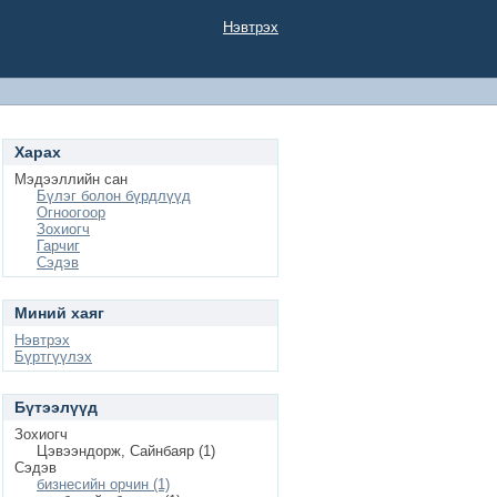
Нэвтрэх
Харах
Мэдээллийн сан
Бүлэг болон бүрдлүүд
Огноогоор
Зохиогч
Гарчиг
Сэдэв
Миний хаяг
Нэвтрэх
Бүртгүүлэх
Бүтээлүүд
Зохиогч
Цэвээндорж, Сайнбаяр (1)
Сэдэв
бизнесийн орчин (1)