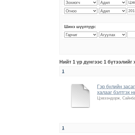
Шинэ шүүлтүүр:
Нийт 1 үр дүнгээс 1 бүтээлийг
1
Гэр бүлийн заса
халааг бэлтгэх н
Цэвээндорж, Сайнб
1