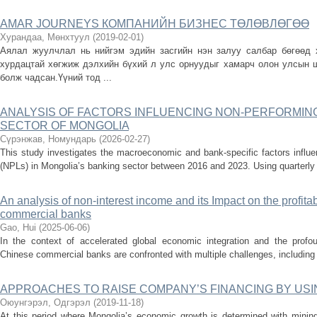
AMAR JOURNEYS КОМПАНИЙН БИЗНЕС ТӨЛӨВЛӨГӨӨ
Хурандаа, Мөнхтуул
(
2019-02-01
)
Аялал жуулчлал нь нийгэм эдийн засгийн нэн залуу салбар бөгөөд х
хурдацтай хөгжиж дэлхийн бүхий л улс орнуудыг хамарч олон улсын ш
болж чадсан.Үүний тод ...
ANALYSIS OF FACTORS INFLUENCING NON-PERFORMING
SECTOR OF MONGOLIA
Cүрэнжав, Номундарь
(
2026-02-27
)
This study investigates the macroeconomic and bank-specific factors influe
(NPLs) in Mongolia’s banking sector between 2016 and 2023. Using quarterly t
An analysis of non-interest income and its Impact on the profita
commercial banks
Gao, Hui
(
2025-06-06
)
In the context of accelerated global economic integration and the profo
Chinese commercial banks are confronted with multiple challenges, including int
APPROACHES TO RAISE COMPANY’S FINANCING BY USI
Оюунгэрэл, Одгэрэл
(
2019-11-18
)
At this period where Mongolia’s economic growth is determined with minin