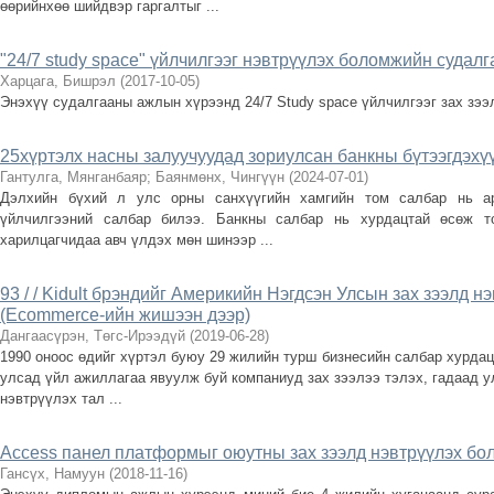
өөрийнхөө шийдвэр гаргалтыг ...
"24/7 study space" үйлчилгээг нэвтрүүлэх боломжийн судалг
Харцага, Бишрэл
(
2017-10-05
)
Энэхүү судалгааны ажлын хүрээнд 24/7 Study space үйлчилгээг зах зэ
25хүртэлх насны залуучуудад зориулсан банкны бүтээгдэхүү
Гантулга, Мянганбаяр
;
Баянмөнх, Чингүүн
(
2024-07-01
)
Дэлхийн бүхий л улс орны санхүүгийн хамгийн том салбар нь а
үйлчилгээний салбар билээ. Банкны салбар нь хурдацтай өсөж т
харилцагчидаа авч үлдэх мөн шинээр ...
93 / / Kidult брэндийг Америкийн Нэгдсэн Улсын зах зээлд н
(Ecommerce-ийн жишээн дээр)
Дангаасүрэн, Төгс-Ирээдүй
(
2019-06-28
)
1990 оноос өдийг хүртэл буюу 29 жилийн турш бизнесийн салбар хурдац
улсад үйл ажиллагаа явуулж буй компаниуд зах зээлээ тэлэх, гадаад у
нэвтрүүлэх тал ...
Access панел платформыг оюутны зах зээлд нэвтрүүлэх бо
Гансүх, Намуун
(
2018-11-16
)