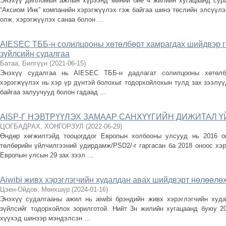
Энэхүү дипломын ажлын хүрээнд миний бие 4 жилийн хугацаанд сур
“Аксиом Инк” компанийн хэрэгжүүлэх гэж байгаа шинэ төслийн элсүүл
олж, хэрэгжүүлэх санаа болон ...
AIESEC ТББ-н солилцооны хөтөлбөрт хамрагдах шийдвэр г
зүйлсийн судалгаа
Батаа, Билгүүн
(
2021-06-15
)
Энэхүү судалгаа нь AIESEC ТББ-н дадлагат солилцооны хөтөлбө
хэрэгжүүлэх нь хэр үр дүнтэй болохыг тодорхойлохын тулд зах зээлү
байгаа залуучууд болон гадаад ...
AISP-Г НЭВТРҮҮЛЭХ ЗАМААР САНХҮҮГИЙН ДИЖИТАЛ 
ЦОГБАДРАХ, ХОНГОРЗУЛ
(
2022-06-29
)
Өндөр хөгжилтэйд тооцогддог Европын холбооны улсууд нь 2016 о
төлбөрийн үйлчилгээний удирдамж/PSD2/-г гаргасан ба 2018 оноос хэ
Европын улсын 29 зах зээл ...
Aiwibi живх хэрэглэгчийн худалдан авах шийдвэрт нөлөөлөх
Цэен-Ойдов, Мөнхшүр
(
2024-01-16
)
Энэхүү судалгааны ажил нь aiwibi брэндийн живх хэрэглэгчийн худ
зүйлсийг тодорхойлох зорилготой. Нийт 3н жилийн хугацаанд буюу 2
хүүхэд шинээр мэндэлсэн ...