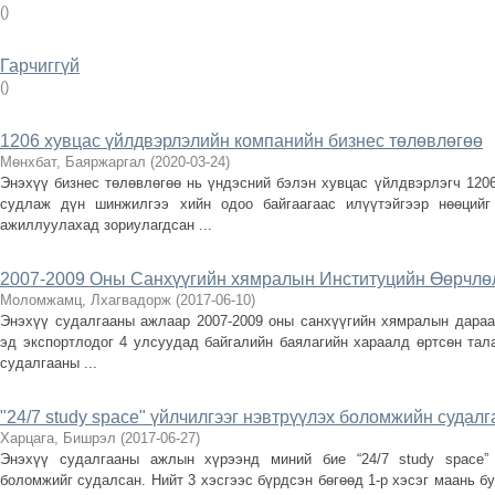
(
)
Гарчиггүй
(
)
1206 хувцас үйлдвэрлэлийн компанийн бизнес төлөвлөгөө
Мөнхбат, Баяржаргал
(
2020-03-24
)
Энэхүү бизнес төлөвлөгөө нь үндэсний бэлэн хувцас үйлдвэрлэгч 120
судлаж дүн шинжилгээ хийн одоо байгаагаас илүүтэйгээр нөөцийг
ажиллуулахад зориулагдсан ...
2007-2009 Оны Санхүүгийн хямралын Институцийн Өөрчлө
Моломжамц, Лхагвадорж
(
2017-06-10
)
Энэхүү судалгааны ажлаар 2007-2009 оны санхүүгийн хямралын дараах
эд экспортлодог 4 улсуудад байгалийн баялагийн хараалд өртсөн тал
судалгааны ...
"24/7 study space" үйлчилгээг нэвтрүүлэх боломжийн судалг
Харцага, Бишрэл
(
2017-06-27
)
Энэхүү судалгааны ажлын хүрээнд миний бие “24/7 study space” 
боломжийг судалсан. Нийт 3 хэсгээс бүрдсэн бөгөөд 1-р хэсэг маань б