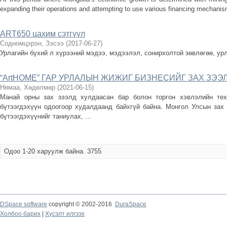
expanding their operations and attempting to use various financing mechanisms
ART650 цахим сэтгүүл
Содномцэрэн, Зэсээ
(
2017-06-27
)
Урлагийн бүхий л хүрээний мэдээ, мэдээлэл, сонирхолтой зөвлөгөө, ур
“ArtHOME” ГАР УРЛАЛЫН ЖИЖИГ БИЗНЕСИЙГ ЗАХ ЗЭЭ
Нямаа, Хөдөлмөр
(
2021-06-15
)
Манай орны зах зээлд хулдаасан бар болон торгон хэвлэлийн тех
бүтээгдэхүүн одоогоор худалдаанд байхгүй байна. Монгол Улсын зах 
бүтээгдэхүүнийг таниулах, ...
Одоо 1-20 харуулж байна. 3755
DSpace software
copyright © 2002-2016
DuraSpace
Холбоо барих
|
Хүсэлт илгээх