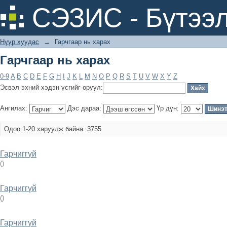
Гарчгаар нь харах
СЭЗИС - Бүтээл
Нүүр хуудас
→
Гарчгаар нь харах
Гарчгаар нь харах
0-9
A
B
C
D
E
F
G
H
I
J
K
L
M
N
O
P
Q
R
S
T
U
V
W
X
Y
Z
Эсвэл эхний хэдэн үсгийг оруул:
Ангилах:
Дэс дараа:
Үр дүн:
Одоо 1-20 харуулж байна. 3755
Гарчиггүй
(
)
Гарчиггүй
(
)
Гарчиггүй