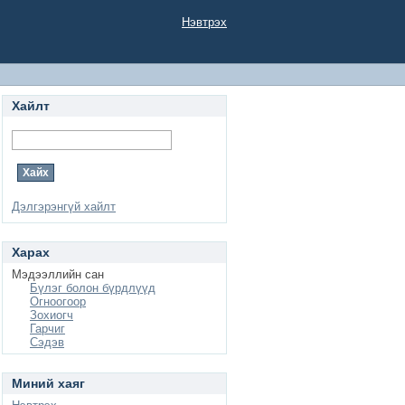
Нэвтрэх
Хайлт
Дэлгэрэнгүй хайлт
Харах
Мэдээллийн сан
Бүлэг болон бүрдлүүд
Огноогоор
Зохиогч
Гарчиг
Сэдэв
Миний хаяг