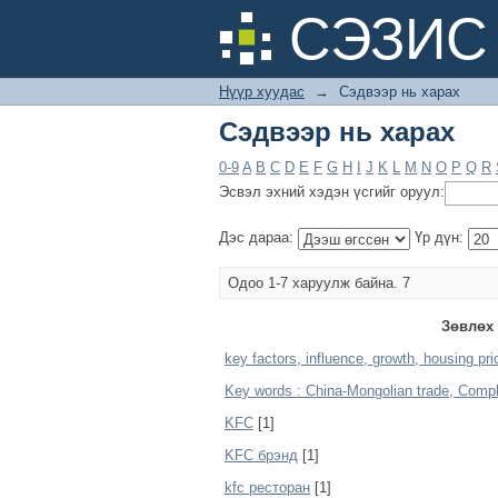
Сэдвээр нь харах
СЭЗИС 
Нүүр хуудас
→
Сэдвээр нь харах
Сэдвээр нь харах
0-9
A
B
C
D
E
F
G
H
I
J
K
L
M
N
O
P
Q
R
Эсвэл эхний хэдэн үсгийг оруул:
Дэс дараа:
Үр дүн:
Одоо 1-7 харуулж байна. 7
Зөвлөх
key factors, influence, growth, housing pr
Key words : China-Mongolian trade, Comp
KFC
[1]
KFC брэнд
[1]
kfc ресторан
[1]