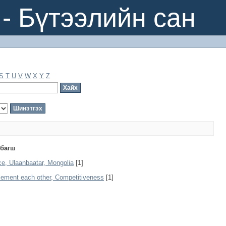
- Бүтээлийн сан
S
T
U
V
W
X
Y
Z
 багш
ice, Ulaanbaatar, Mongolia
[1]
lement each other, Competitiveness
[1]